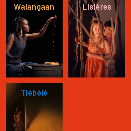
Walangaan
Lisières
Tiébélé