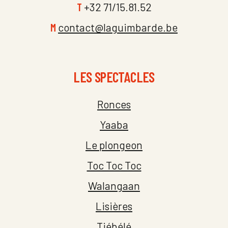
T
+32 71/15.81.52
M
contact@laguimbarde.be
LES SPECTACLES
Ronces
Yaaba
Le plongeon
Toc Toc Toc
Walangaan
Lisières
Tiébélé