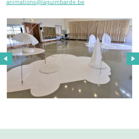
animations@laguimbarde.be
« Troglodytes » est une installation qui invite à
prendre le temps, à se poser, à ressentir et à
regarder ce qui nous entoure. C’est un espace
dédié à l’exploration, à la contemplation et au
plaisir des sens, loin des contraintes du temps. A
travers cette installation, la Guimbarde souhaite
créer un espace qui favorise la rencontre, le
partage, le lien parent-enfant, l’expérimentation
et le lâcher-prise.