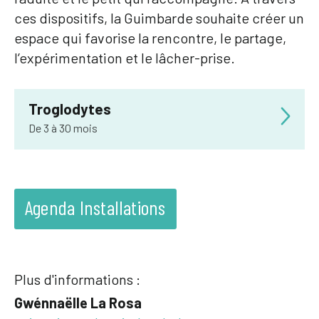
ces dispositifs, la Guimbarde souhaite créer un
espace qui favorise la rencontre, le partage,
l’expérimentation et le lâcher-prise.
Troglodytes
De 3 à 30 mois
Une collaboration de
la Guimbarde (Gwénnaëlle La
Rosa) et Patrimoine à roulettes (Marie-Ghislaine
Losseau)
Max. 15 bébés
accompagnés d’un parent.
Agenda Installations
Télécharger
le
dossier de présentation
Une installation poétique et sensorielle pour
parents-enfants créée en partenariat avec «
Patrimoines à roulettes » Un adulte moyen met
Plus d'informations :
environ 10 secondes pour parcourir 8 mètres là où
Gwénnaëlle La Rosa
le tout-petit mettra 25 minutes…