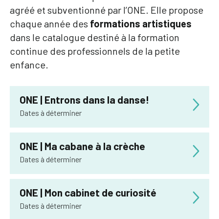
agréé et subventionné par l’ONE. Elle propose
chaque année des
formations artistiques
dans le catalogue destiné à la formation
continue des professionnels de la petite
enfance.
ONE | Entrons dans la danse!
Dates à déterminer
Durée :
3 jours
De
9h30
à
16h30
ONE | Ma cabane à la crèche
Lieu de formation :
à déterminer, Hainaut Centre
Dates à déterminer
Nombre de participants :
min 13, max 18
Durée :
3 jours
Animation :
Julie Querre et Gwénnaëlle La Rosa
De
9h30
à
16h30
ONE | Mon cabinet de curiosité
Lieu de formation :
à déterminer, en Wallonie Picarde
Bouger librement dans un milieu d’accueil, prendre
Dates à déterminer
Nombre de participants :
min 13, max 18
conscience de son propre corps en se mouvant au
Durée :
3 jours